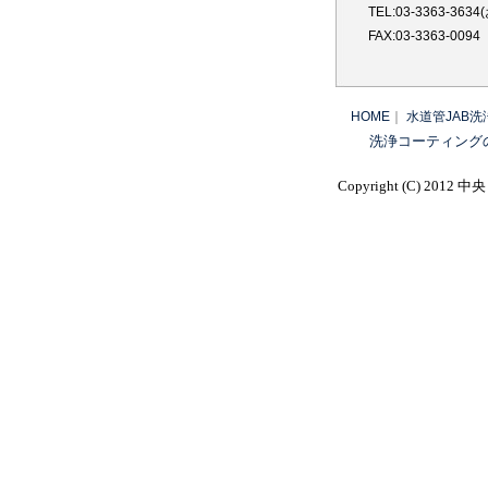
で
文京区内、マン
TEL:03-3363-
・
居住者から水
FAX:03-3363-0094
る
現象が起きて
な
いることが発
HOME
｜
水道管JAB
居住者の方々
洗浄コーティング
気
出された。
参
い
Copyright (C) 2012 中央
横浜市内
集合
（
1部屋の居住
施。
その後全室依
JAB洗浄と
「J
は？
薬
ピ
所沢市内
集合
管
共用部分の
配
流
参考施工事例 
力
離
神奈川県内の