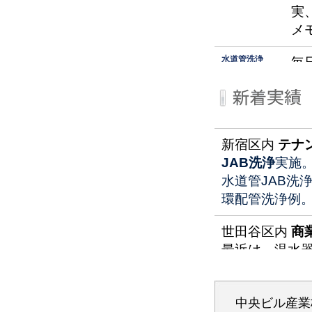
実
メ
水道管洗浄
毎
の 必要な時
す
期は
一
い
見
新宿区内
テナ
な
JAB洗浄
実施
道
水道管JAB洗
環配管洗浄例
ま
・
世田谷区内
商
・
最近は、温水
・
しない様工夫
・
施工事例 は こ
・
中央ビル産業