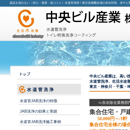
薬品を使わない（安心・無害・低コスト）水道管清掃！東京首都圏全域の赤水対策、赤サビ
中央ビル産業は、高い
水道管洗浄、生活水改
東京・神奈川・千葉・
水道管JAB洗浄の特徴
≪赤水除去業務部
集合住宅・戸
JAB洗浄の効果と実績
50,000円～/1軒
水道管JAB洗浄施工事例
集合住宅全棟の場