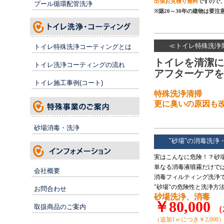
出張お見積り無料
ですので
プール循環配管洗浄
※築20～30年の建物は要注
≪トイレ特殊洗浄
トイレ特殊洗浄コーティングとは
トイレを清潔に
トイレ洗浄コーティングの流れ
アフターケアを
トイレ施工事例(コート)
特殊洗浄清掃
更に臭いの原因も
砂場消毒・洗浄
"砂場"の消毒洗浄
実はこんなに危険！？砂
単なる消毒液噴霧だけで
会社概要
消毒フィルティング洗浄
"砂場"の危険性と洗浄方
お問合わせ
砂場洗浄、消毒
￥80,000
取扱商品のご案内
（
（追加1㎡につき￥2,000